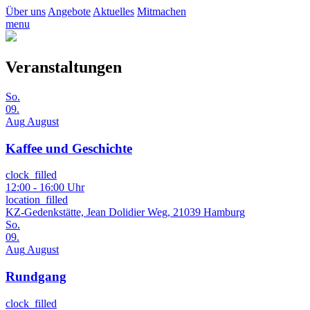
Über uns
Angebote
Aktuelles
Mitmachen
menu
Veranstaltungen
So.
09.
Aug
August
Kaffee und Geschichte
clock_filled
12:00 - 16:00 Uhr
location_filled
KZ-Gedenkstätte, Jean Dolidier Weg, 21039 Hamburg
So.
09.
Aug
August
Rundgang
clock_filled